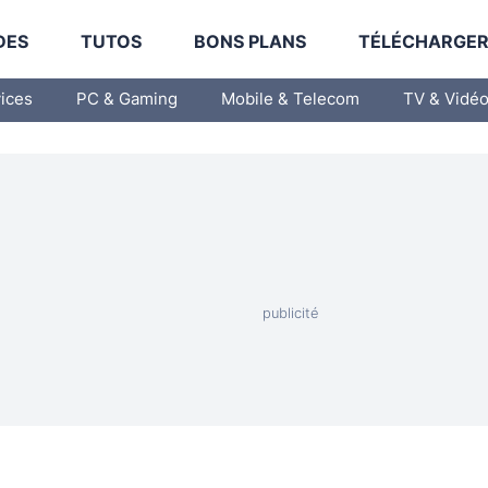
DES
TUTOS
BONS PLANS
TÉLÉCHARGE
vices
PC & Gaming
Mobile & Telecom
TV & Vidé