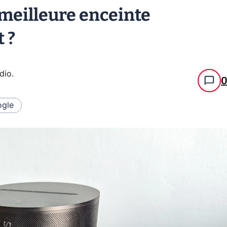
 meilleure enceinte
 ?
udio
.
gle