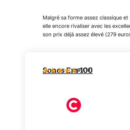
Malgré sa forme assez classique et 
elle encore rivaliser avec les exce
son prix déjà assez élevé (279 euro
Sonos Era 100
9
/
10