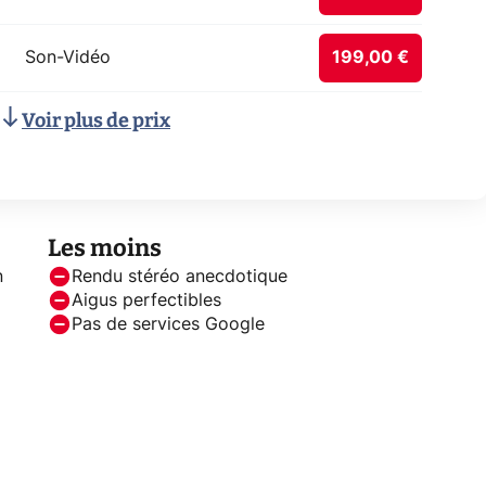
Son-Vidéo
199,00 €
Voir plus de prix
Les moins
n
Rendu stéréo anecdotique
Aigus perfectibles
Pas de services Google