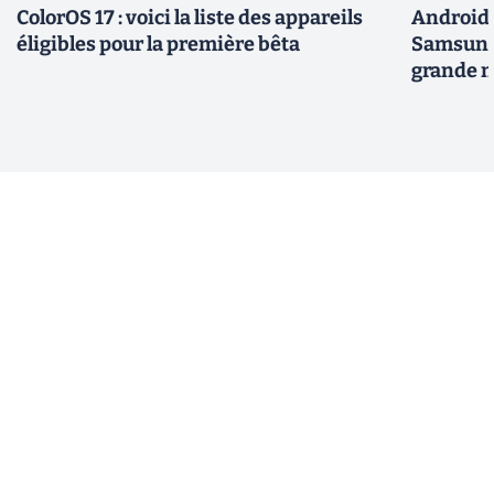
ColorOS 17 : voici la liste des appareils
Android 
éligibles pour la première bêta
Samsung 
grande m