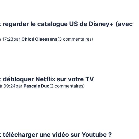
regarder le catalogue US de Disney+ (avec
à 17:23
par
Chloé Claessens
(
3
commentaire
s
)
débloquer Netflix sur votre TV
 à 09:24
par
Pascale Duc
(
2
commentaire
s
)
télécharger une vidéo sur Youtube ?