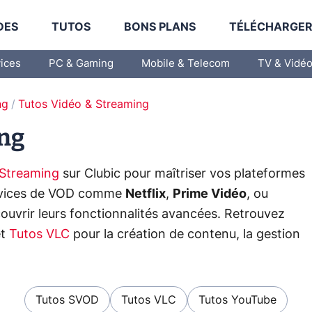
DES
TUTOS
BONS PLANS
TÉLÉCHARGE
vices
PC & Gaming
Mobile & Telecom
TV & Vidé
ng
Tutos Vidéo & Streaming
ing
 Streaming
sur Clubic pour maîtriser vos plateformes
ervices de VOD comme
Netflix
,
Prime Vidéo
, ou
ouvrir leurs fonctionnalités avancées. Retrouvez
t
Tutos VLC
pour la création de contenu, la gestion
Tutos SVOD
Tutos VLC
Tutos YouTube