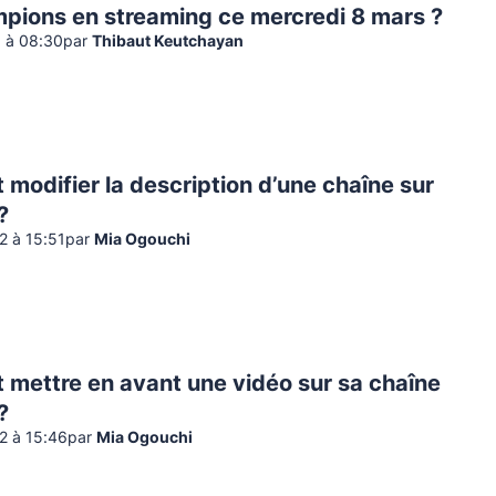
pions en streaming ce mercredi 8 mars ?
 à 08:30
par
Thibaut Keutchayan
odifier la description d’une chaîne sur
?
22 à 15:51
par
Mia Ogouchi
mettre en avant une vidéo sur sa chaîne
?
22 à 15:46
par
Mia Ogouchi