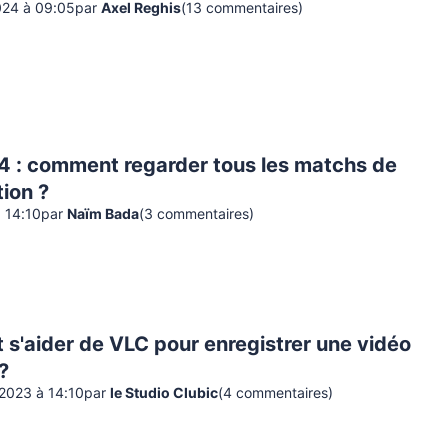
024 à 09:05
par
Axel Reghis
(
13
commentaire
s
)
4 : comment regarder tous les matchs de
tion ?
à 14:10
par
Naïm Bada
(
3
commentaire
s
)
s'aider de VLC pour enregistrer une vidéo
?
2023 à 14:10
par
le Studio Clubic
(
4
commentaire
s
)