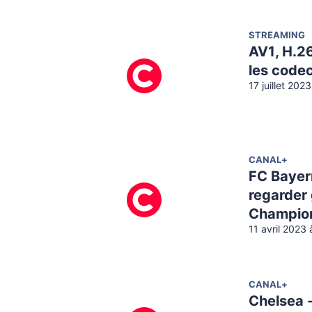
STREAMING
AV1, H.26
les code
17 juillet 202
CANAL+
FC Bayer
regarder
Champions
11 avril 2023 
CANAL+
Chelsea 