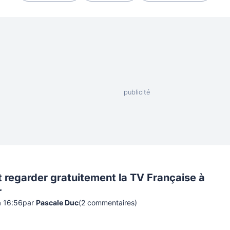
regarder gratuitement la TV Française à
r
à 16:56
par
Pascale Duc
(
2
commentaire
s
)