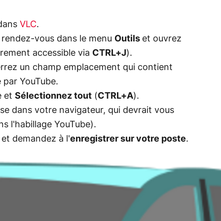
 dans
VLC
.
), rendez-vous dans le menu
Outils
et ouvrez
rement accessible via
CTRL+J
).
verrez un champ emplacement qui contient
sé par YouTube.
e et
Sélectionnez tout
(
CTRL+A
).
se dans votre navigateur, qui devrait vous
ns l'habillage YouTube).
o et demandez à l'
enregistrer sur votre poste
.