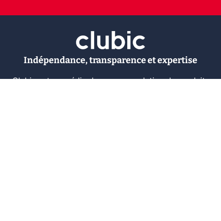
Indépendance, transparence et expertise
Clubic est un média de recommandation de produits
100% indépendant. Chaque jour, nos experts testent et
comparent des produits et services technologiques
pour vous informer et vous aider à consommer
intelligemment.
À propos
Nous contacter
Référencer un logiciel
Marques tech
Événements tech
Archives