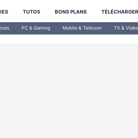
DES
TUTOS
BONS PLANS
TÉLÉCHARGE
vices
PC & Gaming
Mobile & Telecom
TV & Vidé