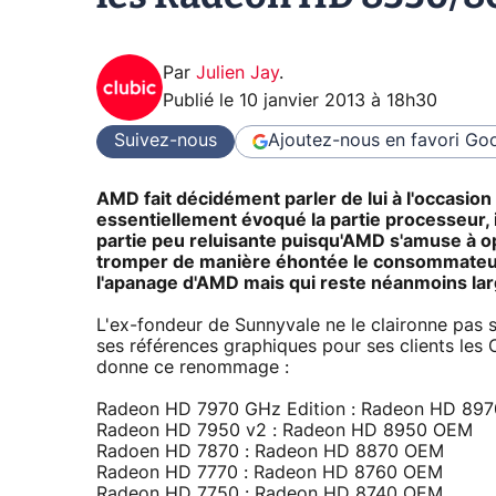
Par
Julien Jay
.
Publié le
10 janvier 2013 à 18h30
Suivez-nous
Ajoutez-nous en favori
Goo
AMD fait décidément parler de lui à l'occasion
essentiellement évoqué la partie processeur, 
partie peu reluisante puisqu'AMD s'amuse à 
tromper de manière éhontée le consommateur n
l'apanage d'AMD mais qui reste néanmoins l
L'ex-fondeur de Sunnyvale ne le claironne pas s
ses références graphiques pour ses clients les O
donne ce renommage :
Radeon HD 7970 GHz Edition : Radeon HD 89
Radeon HD 7950 v2 : Radeon HD 8950 OEM
Radoen HD 7870 : Radeon HD 8870 OEM
Radeon HD 7770 : Radeon HD 8760 OEM
Radeon HD 7750 : Radeon HD 8740 OEM