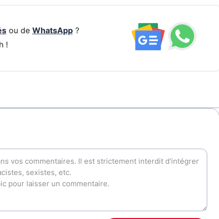
és
ou de
WhatsApp
?
h !