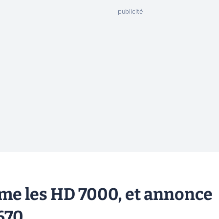
me les HD 7000, et annonce
670