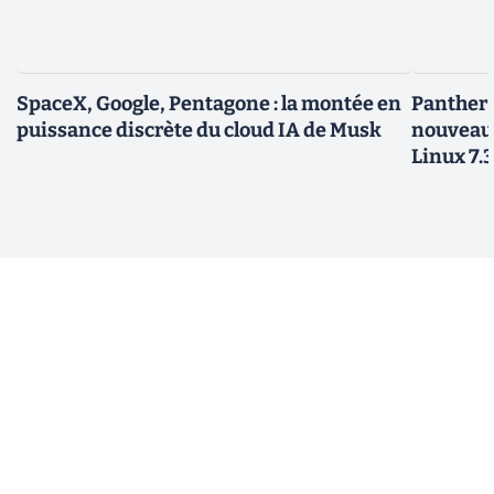
SpaceX, Google, Pentagone : la montée en
Panther L
puissance discrète du cloud IA de Musk
nouveau
Linux 7.