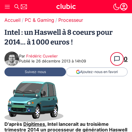
Accueil
PC & Gaming
Processeur
Intel : un Haswell à 8 coeurs pour
2014... à 1 000 euros !
Par
Frédéric Cuvelier
0
Publié le
26 décembre 2013 à 14h09
Suivez-nous
Ajoutez-nous en favori
D'après
Digitimes
, Intel lancerait au troisième
trimestre 2014 un processeur de génération Haswell