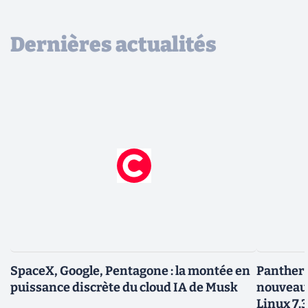
Dernières actualités
SpaceX, Google, Pentagone : la montée en
Panther L
puissance discrète du cloud IA de Musk
nouveau
Linux 7.