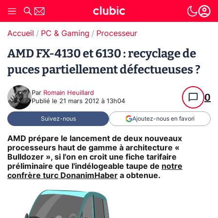
Accueil
PC & Gaming
Processeur
AMD FX-4130 et 6130 : recyclage de
puces partiellement défectueuses ?
Par
Romain Heuillard
0
Publié le
21 mars 2012 à 13h04
Suivez-nous
Ajoutez-nous en favori
AMD prépare le lancement de deux nouveaux
processeurs haut de gamme à architecture «
Bulldozer », si l'on en croit une fiche tarifaire
préliminaire que l'indélogeable taupe de
notre
confrère turc DonanimHaber
a obtenue.