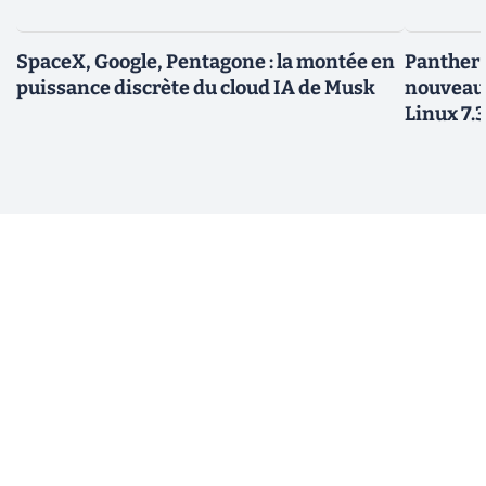
SpaceX, Google, Pentagone : la montée en
Panther L
puissance discrète du cloud IA de Musk
nouveau
Linux 7.