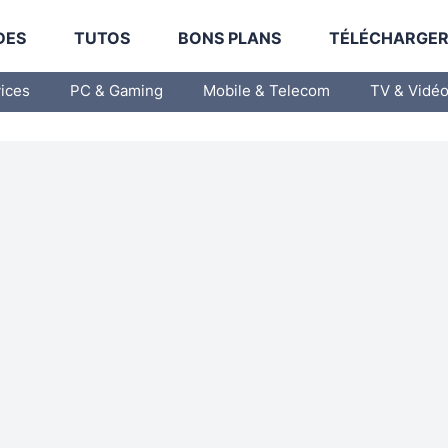
DES
TUTOS
BONS PLANS
TÉLÉCHARGE
vices
PC & Gaming
Mobile & Telecom
TV & Vidé