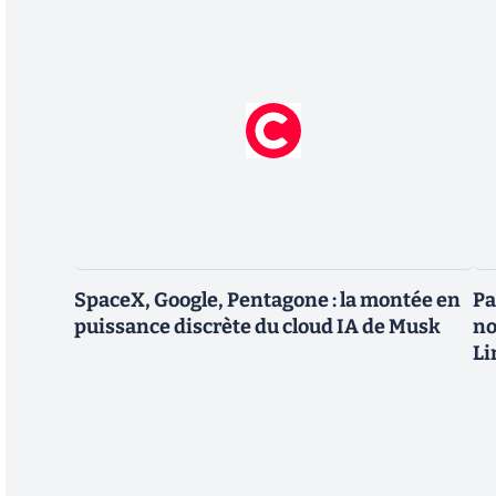
SpaceX, Google, Pentagone : la montée en
Pa
puissance discrète du cloud IA de Musk
no
Li