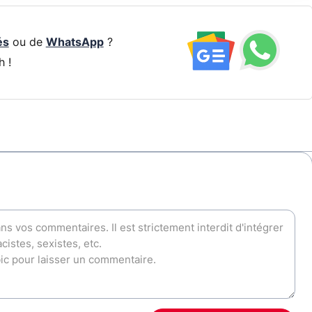
és
ou de
WhatsApp
?
h !