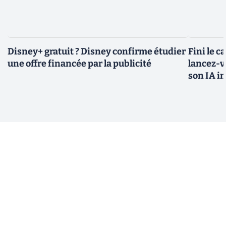
Disney+ gratuit ? Disney confirme étudier
Fini le c
une offre financée par la publicité
lancez-vo
son IA i