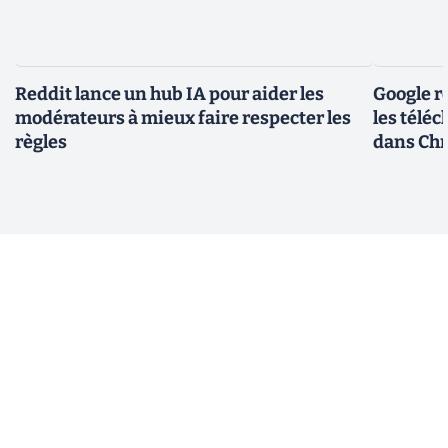
Reddit lance un hub IA pour aider les
Google r
modérateurs à mieux faire respecter les
les télé
règles
dans Ch