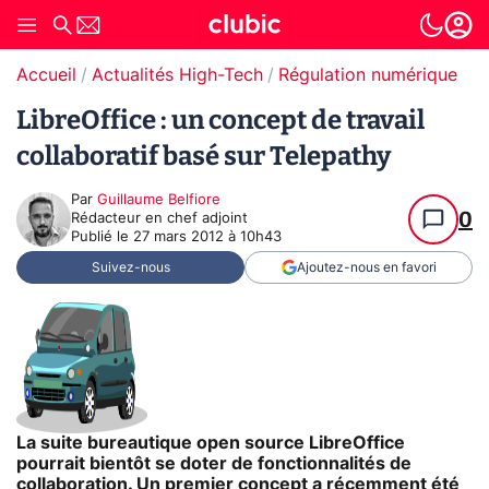
Accueil
Actualités High-Tech
Régulation numérique
Pr
LibreOffice : un concept de travail
collaboratif basé sur Telepathy
Par
Guillaume Belfiore
0
Rédacteur en chef adjoint
Publié le
27 mars 2012 à 10h43
Suivez-nous
Ajoutez-nous en favori
La suite bureautique open source LibreOffice
pourrait bientôt se doter de fonctionnalités de
collaboration. Un premier concept a récemment été