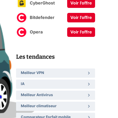
CyberGhost
Voir l'offre
Bitdefender
Voir l'offre
Opera
Voir l'offre
Les tendances
Meilleur VPN
IA
Meilleur Antivirus
Meilleur climatiseur
Comparateur Forfait mobile