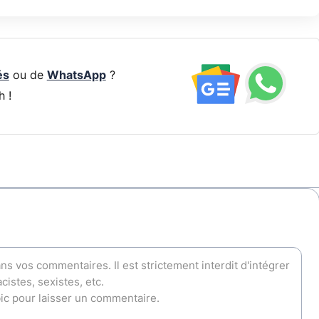
és
ou de
WhatsApp
?
h !