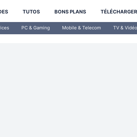
DES
TUTOS
BONS PLANS
TÉLÉCHARGE
vices
PC & Gaming
Mobile & Telecom
TV & Vidé