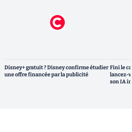
Disney+ gratuit ? Disney confirme étudier
Fini le c
une offre financée par la publicité
lancez-vo
son IA i