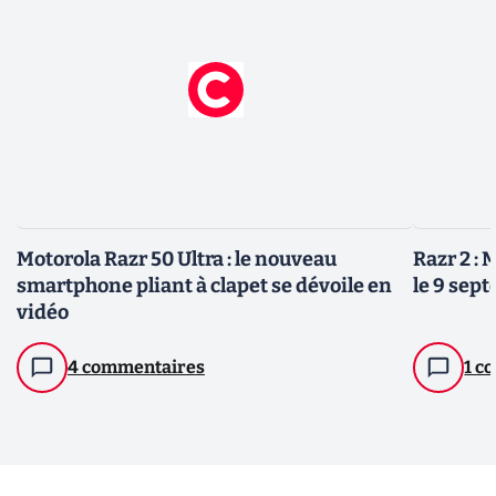
Motorola Razr 50 Ultra : le nouveau
Razr 2 :
smartphone pliant à clapet se dévoile en
le 9 sep
vidéo
4 commentaires
1 c