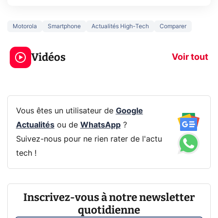
Motorola
Smartphone
Actualités High-Tech
Comparer
3 écrans en 1 pour
5 générations
319€ ? Voici L'AOC
jeux dans la
Vidéos
CQ32G4ZA !
prochaine Xbo
Voir tout
Vous êtes un utilisateur de
Google
Actualités
ou de
WhatsApp
?
Suivez-nous pour ne rien rater de l'actu
tech !
Inscrivez-vous à notre newsletter
quotidienne