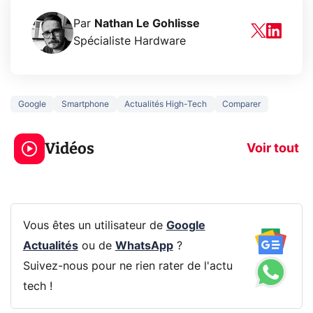
Par
Nathan Le Gohlisse
Spécialiste Hardware
Google
Smartphone
Actualités High-Tech
Comparer
5 générations de
Ce que vous n
jeux dans la
savez sur la
Vidéos
prochaine Xbox !
navigation pri
Voir tout
Vous êtes un utilisateur de
Google
Actualités
ou de
WhatsApp
?
Suivez-nous pour ne rien rater de l'actu
tech !