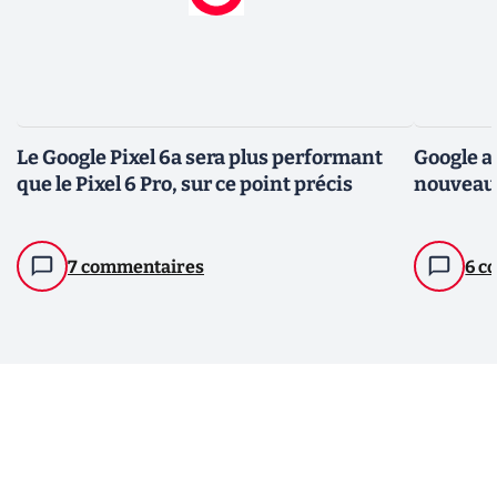
Le Google Pixel 6a sera plus performant
Google a
que le Pixel 6 Pro, sur ce point précis
nouveaut
7 commentaires
6 c