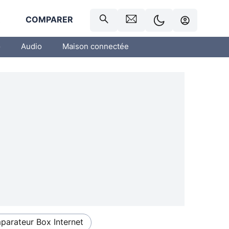
R
COMPARER
o
Audio
Maison connectée
arateur Box Internet