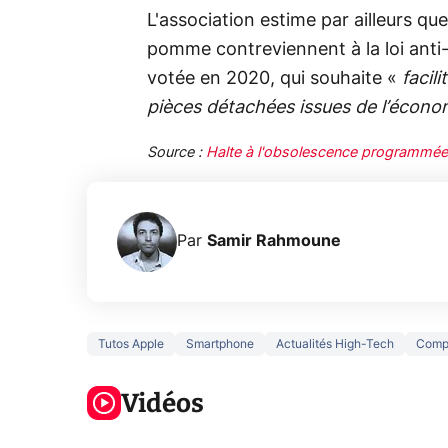
L'association estime par ailleurs qu
pomme contreviennent à la loi anti
votée en 2020, qui souhaite «
facili
pièces détachées issues de l’économ
Source :
Halte à l'obsolescence programmée
Par
Samir Rahmoune
Tutos Apple
Smartphone
Actualités High-Tech
Comp
3 écrans en 1
5 générations
Ce qu
pour 319€ ?
de jeux dans
ne sa
Voici L'AOC
Vidéos
la prochaine
la na
CQ32G4ZA !
Xbox !
privée