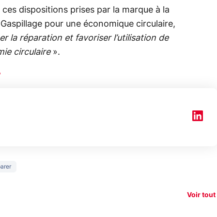
e ces dispositions prises par la marque à la
-Gaspillage pour une économique circulaire,
ter la réparation et favoriser l’utilisation de
ie circulaire
».
150€
arer
e vous
xAI attaque la
remb
vez sur
Google tease
loi anti-
sur v
vigation
son Pixel 11
dénudement
nouv
Voir tout
 !
Pro
par IA
smart