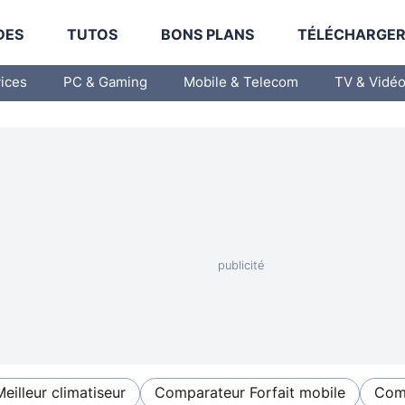
DES
TUTOS
BONS PLANS
TÉLÉCHARGE
vices
PC & Gaming
Mobile & Telecom
TV & Vidé
Meilleur climatiseur
Comparateur Forfait mobile
Comp