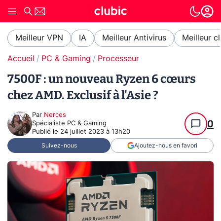
Meilleur VPN
IA
Meilleur Antivirus
Meilleur c
Accueil
PC & Gaming
Processeur
7500F : un nouveau Ryzen 6 cœurs
chez AMD. Exclusif à l'Asie ?
Par
Nerces
0
Spécialiste PC & Gaming
Publié le
24 juillet 2023 à 13h20
Suivez-nous
Ajoutez-nous en favori