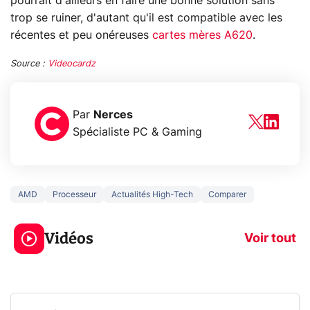
pourrait d'ailleurs en faire une bonne solution sans
trop se ruiner, d'autant qu'il est compatible avec les
récentes et peu onéreuses
cartes mères A620
.
Source :
Videocardz
Par
Nerces
Spécialiste PC & Gaming
AMD
Processeur
Actualités High-Tech
Comparer
3 écrans en 1 pour
5 générations
319€ ? Voici L'AOC
jeux dans la
Vidéos
CQ32G4ZA !
prochaine Xbo
Voir tout