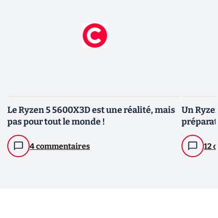
Le Ryzen 5 5600X3D est une réalité, mais
Un Ryzen
pas pour tout le monde !
prépara
4 commentaires
12 