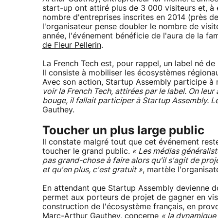
start-up ont attiré plus de 3 000 visiteurs et, à 
nombre d'entreprises inscrites en 2014 (près de
l'organisateur pense doubler le nombre de visit
année, l'événement bénéficie de l'aura de la f
de Fleur Pellerin
.
La French Tech est, pour rappel, un label né de
Il consiste à mobiliser les écosystèmes régiona
Avec son action, Startup Assembly participe à ré
voir la French Tech, attirées par le label. On le
bouge, il fallait participer à Startup Assembly. 
Gauthey.
Toucher un plus large public
Il constate malgré tout que cet événement res
toucher le grand public.
« Les médias généraliste
pas grand-chose à faire alors qu'il s'agit de pro
et qu'en plus, c'est gratuit »
, martèle l'organisa
En attendant que Startup Assembly devienne do
permet aux porteurs de projet de gagner en visib
construction de l'écosystème français, en prov
Marc-Arthur Gauthey, concerne
« la dynamique 