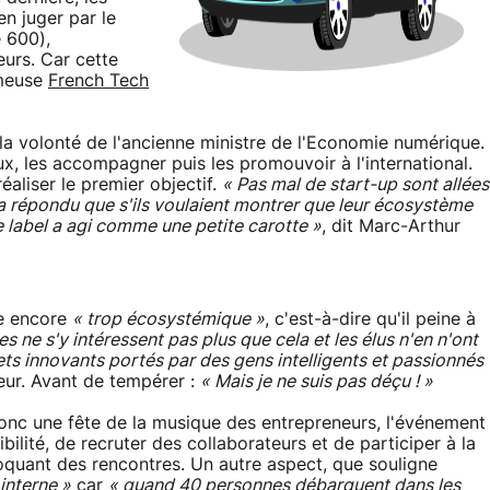
en juger par le
 600),
eurs. Car cette
ameuse
French Tech
 la volonté de l'ancienne ministre de l'Economie numérique.
ux, les accompagner puis les promouvoir à l'international.
aliser le premier objectif.
« Pas mal de start-up sont allées
ur a répondu que s'ils voulaient montrer que leur écosystème
Le label a agi comme une petite carotte »
, dit Marc-Arthur
te encore
« trop écosystémique »
, c'est-à-dire qu'il peine à
s ne s'y intéressent pas plus que cela et les élus n'en n'ont
jets innovants portés par des gens intelligents et passionnés
teur. Avant de tempérer :
« Mais je ne suis pas déçu ! »
nc une fête de la musique des entrepreneurs, l'événement
ilité, de recruter des collaborateurs et de participer à la
oquant des rencontres. Un autre aspect, que souligne
interne »
car
« quand 40 personnes débarquent dans les