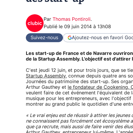
Par
Thomas Pontiroli
.
Publié le
09 juin 2014 à 13h08
Suivez-nous
Ajoutez-nous en favori
Goo
Les start-up de France et de Navarre ouvriront 
de la Startup Assembly. L'objectif est d'attire
C'est jeudi 12 juin, et pour trois jours, que se ti
Startup Assembly
, connue depuis quatre ans s
Journées du patrimoine des start-up. Ses organ
Arthur Gauthey et
le fondateur de Cookening, C
veulent faire de cet événement l'équivalent de l
musique pour les entrepreneurs, avec l'objectif 
montrer au grand public le quotidien d'une entr
« Le vrai enjeu est de réussir à attirer les jeunes
ne connaissent pas forcément cet écosystème al
que ça recrute, mais aussi de faire venir des élus
Arthur Gauthey, entrepreneur lui-même. L'année 