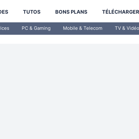
DES
TUTOS
BONS PLANS
TÉLÉCHARGE
vices
PC & Gaming
Mobile & Telecom
TV & Vidé