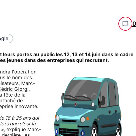
gle
leurs portes au public les 12, 13 et 14 juin dans le cadre
r les jeunes dans des entreprises qui recrutent.
endra l'opération
ous le nom des
isateurs, Marc-
édric Giorgi
,
a fête de la
affiché de
eprise innovante.
 de 18 à 25 ans qui
ors que c'est là
 »
, explique Marc-
dernière, les