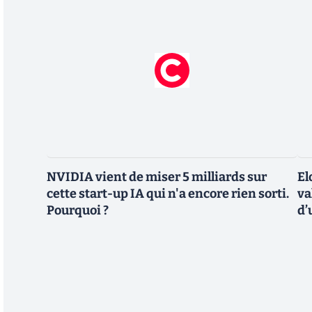
NVIDIA vient de miser 5 milliards sur
El
cette start-up IA qui n'a encore rien sorti.
va
Pourquoi ?
d’