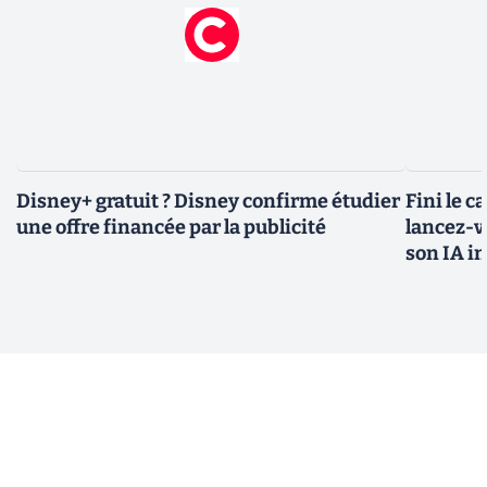
Disney+ gratuit ? Disney confirme étudier
Fini le c
une offre financée par la publicité
lancez-vo
son IA i