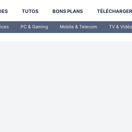
DES
TUTOS
BONS PLANS
TÉLÉCHARGE
vices
PC & Gaming
Mobile & Telecom
TV & Vidé