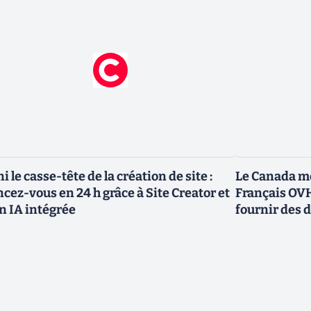
ni le casse-tête de la création de site :
Le Canada me
ncez-vous en 24 h grâce à Site Creator et
Français OVH
n IA intégrée
fournir des 