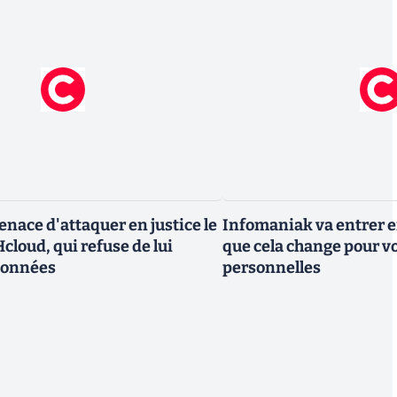
nace d'attaquer en justice le
Infomaniak va entrer en
cloud, qui refuse de lui
que cela change pour v
données
personnelles