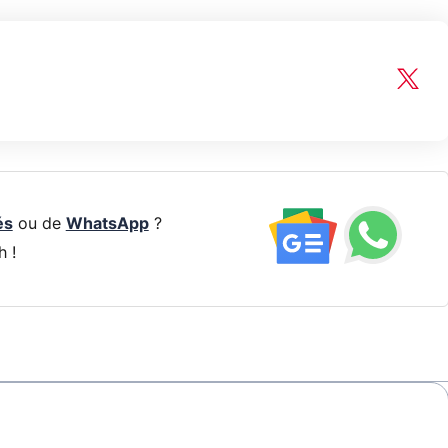
és
ou de
WhatsApp
?
h !