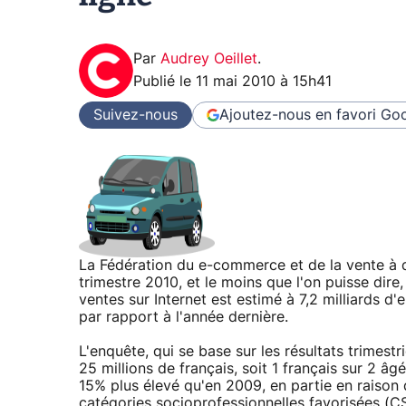
Par
Audrey Oeillet
.
Publié le
11 mai 2010 à 15h41
Suivez-nous
Ajoutez-nous en favori
Goo
La Fédération du e-commerce et de la vente à 
trimestre 2010, et le moins que l'on puisse dire,
ventes sur Internet est estimé à 7,2 milliards d
par rapport à l'année dernière.
L'enquête, qui se base sur les résultats trime
25 millions de français, soit 1 français sur 2 âgé
15% plus élevé qu'en 2009, en partie en raison 
catégories socioprofessionnelles favorisées (CS