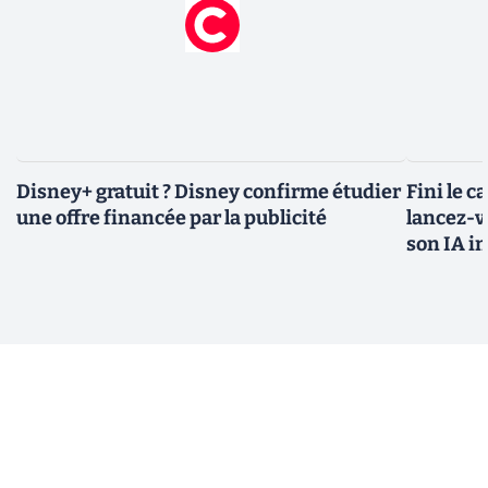
Disney+ gratuit ? Disney confirme étudier
Fini le c
une offre financée par la publicité
lancez-vo
son IA i