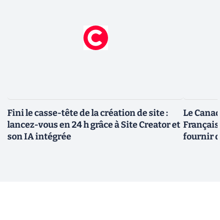
Fini le casse-tête de la création de site :
Le Canad
lancez-vous en 24 h grâce à Site Creator et
Français
son IA intégrée
fournir 