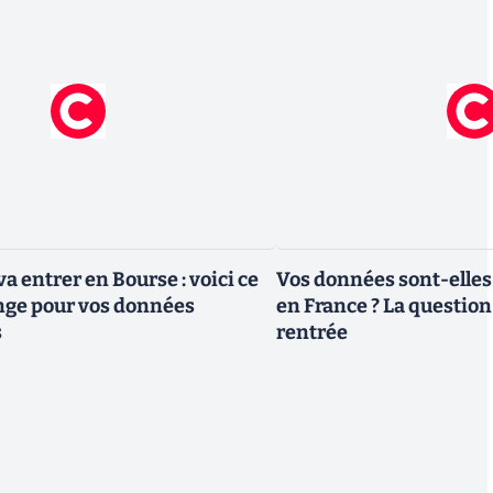
a entrer en Bourse : voici ce
Vos données sont-elles
nge pour vos données
en France ? La question 
s
rentrée