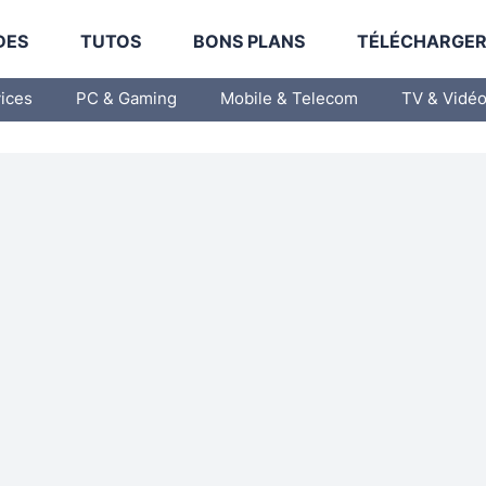
DES
TUTOS
BONS PLANS
TÉLÉCHARGE
vices
PC & Gaming
Mobile & Telecom
TV & Vidé