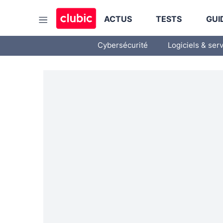
ACTUS
TESTS
GUI
Cybersécurité
Logiciels & ser