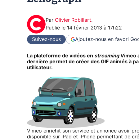
Par
Olivier Robillart
.
Publié le
14 février 2013 à 17h22
Suivez-nous
Ajoutez-nous en favori
Goo
La plateforme de vidéos en
streaming
Vimeo a
dernière permet de créer des GIF animés à pa
utilisateur.
Vimeo enrichit son service et annonce avoir pro
disponible sur iPad et iPhone permettant de c