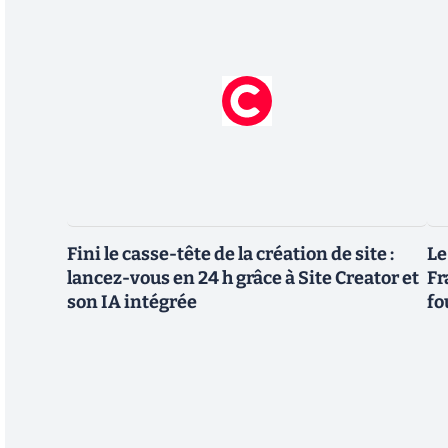
Fini le casse-tête de la création de site :
Le
lancez-vous en 24 h grâce à Site Creator et
Fr
son IA intégrée
fo