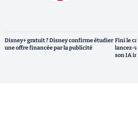
Disney+ gratuit ? Disney confirme étudier
Fini le c
une offre financée par la publicité
lancez-vo
son IA i