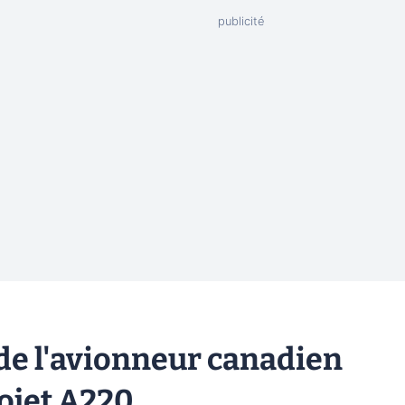
 de l'avionneur canadien
ojet A220