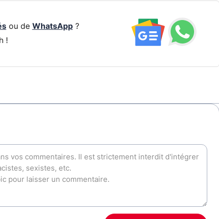
és
ou de
WhatsApp
?
h !