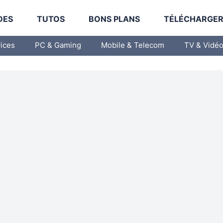
DES
TUTOS
BONS PLANS
TÉLÉCHARGE
vices
PC & Gaming
Mobile & Telecom
TV & Vidé