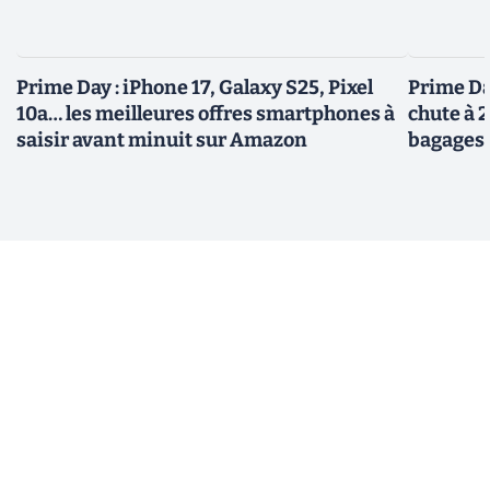
Prime Day : iPhone 17, Galaxy S25, Pixel
Prime Day
10a… les meilleures offres smartphones à
chute à 
saisir avant minuit sur Amazon
bagages 