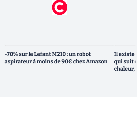
-70% sur le Lefant M210 : un robot
Il existe
aspirateur à moins de 90€ chez Amazon
qui suit 
chaleur, 