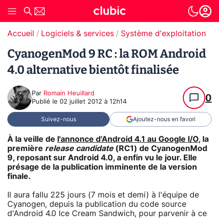
Accueil
Logiciels & services
Système d'exploitation (O
CyanogenMod 9 RC : la ROM Android
4.0 alternative bientôt finalisée
Par
Romain Heuillard
0
Publié le
02 juillet 2012 à 12h14
Suivez-nous
Ajoutez-nous en favori
À la veille de
l'annonce d'Android 4.1 au Google I/O
, la
première
release candidate
(RC1) de CyanogenMod
9, reposant sur Android 4.0, a enfin vu le jour. Elle
présage de la publication imminente de la version
finale.
Il aura fallu 225 jours (7 mois et demi) à l'équipe de
Cyanogen, depuis la publication du code source
d'Android 4.0 Ice Cream Sandwich, pour parvenir à ce