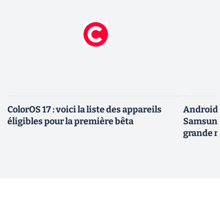
ColorOS 17 : voici la liste des appareils
Android 
éligibles pour la première bêta
Samsung 
grande m