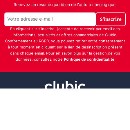
Recevez un résumé quotidien de l'actu technologique.
S'inscrire
En cliquant sur s'inscrire, j’accepte de recevoir par email des
informations, actualités et offres commerciales de Clubic.
Conformément au RGPD, vous pouvez retirer votre consentement
à tout moment en cliquant sur le lien de désinscription présent
dans chaque email. Pour en savoir plus sur la gestion de vos
données, consultez notre
Politique de confidentialité
Indépendance, transparence et expertise
Clubic est un média de recommandation de produits
100% indépendant. Chaque jour, nos experts testent et
comparent des produits et services technologiques