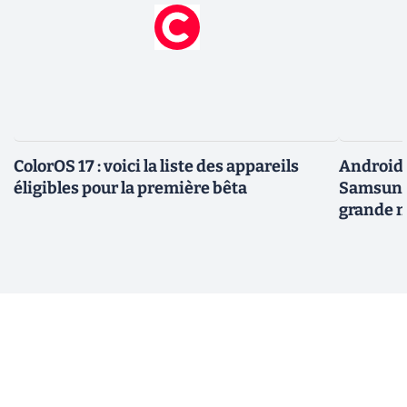
ColorOS 17 : voici la liste des appareils
Android 
éligibles pour la première bêta
Samsung 
grande m