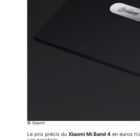
© Xiaomi
Le prix précis du
Xiaomi Mi Band 4
en euros n'a