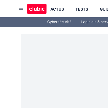
ACTUS
TESTS
GUI
Cybersécurité
Logiciels & ser