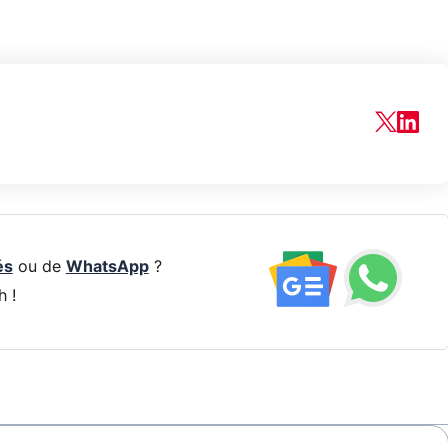
és
ou de
WhatsApp
?
h !