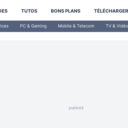
DES
TUTOS
BONS PLANS
TÉLÉCHARGE
vices
PC & Gaming
Mobile & Telecom
TV & Vidé