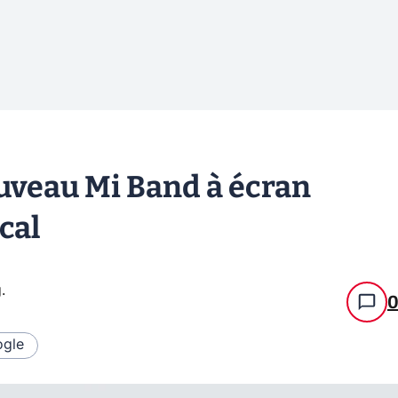
uveau Mi Band à écran
cal
g
.
gle