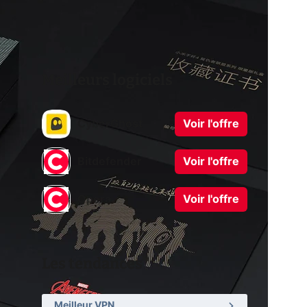
Meilleurs logiciels
CyberGhost
Voir l'offre
Bitdefender
Voir l'offre
Opera
Voir l'offre
Les tendances
Meilleur VPN