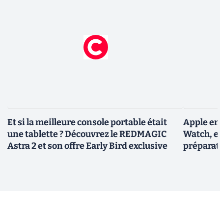
Et si la meilleure console portable était
Apple en
une tablette ? Découvrez le REDMAGIC
Watch, et
Astra 2 et son offre Early Bird exclusive
préparat