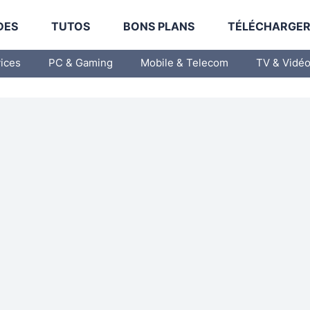
DES
TUTOS
BONS PLANS
TÉLÉCHARGE
vices
PC & Gaming
Mobile & Telecom
TV & Vidé