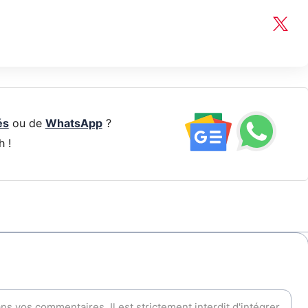
és
ou de
WhatsApp
?
h !