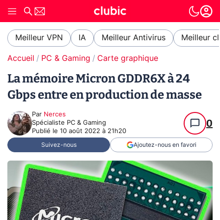
Meilleur VPN
IA
Meilleur Antivirus
Meilleur c
Accueil
PC & Gaming
Carte graphique
La mémoire Micron GDDR6X à 24
Gbps entre en production de masse
Par
Nerces
0
Spécialiste PC & Gaming
Publié le
10 août 2022 à 21h20
Suivez-nous
Ajoutez-nous en favori