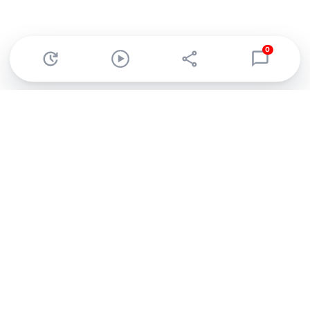
0
Abonnez-vous à notre newsletter !
Recevez un résumé quotidien de l'actu technologique.
S'inscrire
En cliquant sur s'inscrire, j’accepte de recevoir par email des
informations, actualités et offres commerciales de Clubic.
Conformément au RGPD, vous pouvez retirer votre consentement
à tout moment en cliquant sur le lien de désinscription présent
dans chaque email. Pour en savoir plus sur la gestion de vos
données, consultez notre
Politique de confidentialité