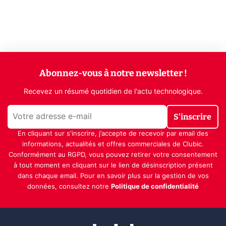
Abonnez-vous à notre newsletter !
Recevez un résumé quotidien de l'actu technologique.
S'inscrire
En cliquant sur s'inscrire, j’accepte de recevoir par email des
informations, actualités et offres commerciales de Clubic.
Conformément au RGPD, vous pouvez retirer votre consentement
à tout moment en cliquant sur le lien de désinscription présent
dans chaque email. Pour en savoir plus sur la gestion de vos
données, consultez notre
Politique de confidentialité