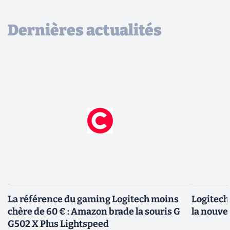
Dernières actualités
La référence du gaming Logitech moins
Logitech 
chère de 60 € : Amazon brade la souris G
la nouve
G502 X Plus Lightspeed