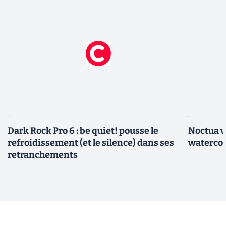
Dark Rock Pro 6 : be quiet! pousse le
Noctua v
refroidissement (et le silence) dans ses
watercoo
retranchements