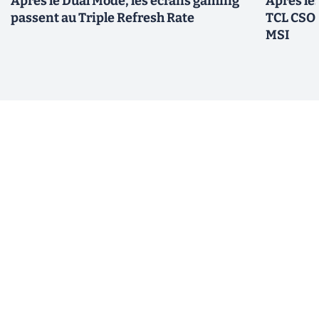
Après le Dual Mode, les écrans gaming
Après le
passent au Triple Refresh Rate
TCL CSOT
MSI