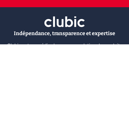
Indépendance, transparence et expertise
Clubic est un média de recommandation de produits
100% indépendant. Chaque jour, nos experts testent et
comparent des produits et services technologiques
pour vous informer et vous aider à consommer
intelligemment.
À propos
Nous contacter
Référencer un logiciel
Marques tech
Événements tech
Archives