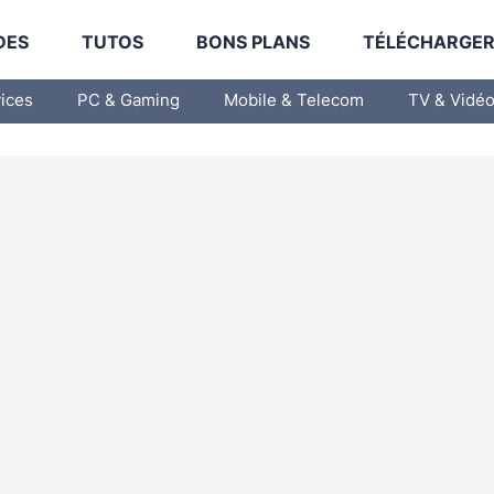
DES
TUTOS
BONS PLANS
TÉLÉCHARGE
vices
PC & Gaming
Mobile & Telecom
TV & Vidé