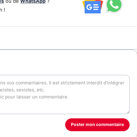
és
ou de
WhatsApp
?
h !
Poster mon commentaire