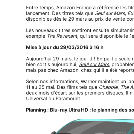
Entre temps, Amazon France a référencé les film
lancement. Des titres tels que
Seul sur Mars
,
Ex
disponibles dès le 29 mars au prix de vente co
Les nouveaux titres sortiront ensuite simultané
exemple
The Revenant
, qui sera disponible le 1e
Mise à jour du 29/03/2016 à 16 h
Aujourd'hui 29 mars, le jour J ! En partie seule
bien sortis aujourd'hui,
Seul sur Mars
, probablem
mais pas chez Amazon, chez qui il a été reporté
Selon nos informations, Warner maintient un lan
11 au 25 mai. Des films tels que
Chappie
,
The A
deux mois d'écart sur les premiers disques. Il 
Universal ou Paramount.
Planning :
Blu-ray Ultra HD : le planning des so