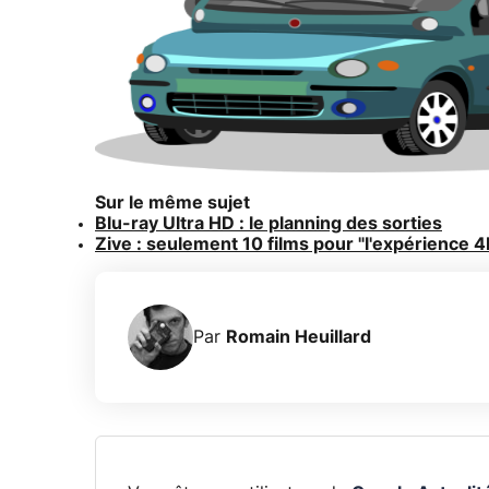
Sur le même sujet
Blu-ray Ultra HD : le planning des sorties
Zive : seulement 10 films pour "l'expérience 4
Par
Romain Heuillard