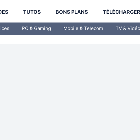
DES
TUTOS
BONS PLANS
TÉLÉCHARGE
vices
PC & Gaming
Mobile & Telecom
TV & Vidé