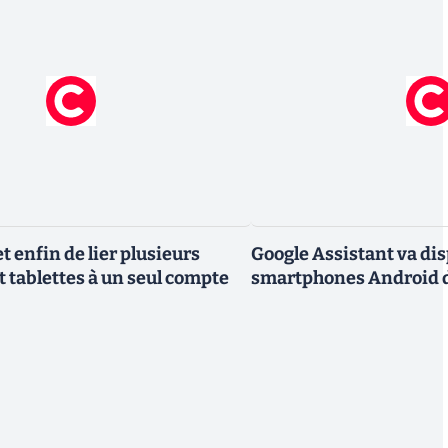
 enfin de lier plusieurs
Google Assistant va dis
t tablettes à un seul compte
smartphones Android d