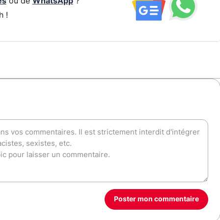
és
ou de
WhatsApp
?
h !
Poster mon commentaire