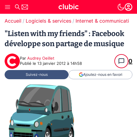
Accueil
Logiciels & services
Internet & communication
"Listen with my friends" : Facebook
développe son partage de musique
Par
Audrey Oeillet
0
Publié le
13 janvier 2012 à 14h58
Suivez-nous
Ajoutez-nous en favori