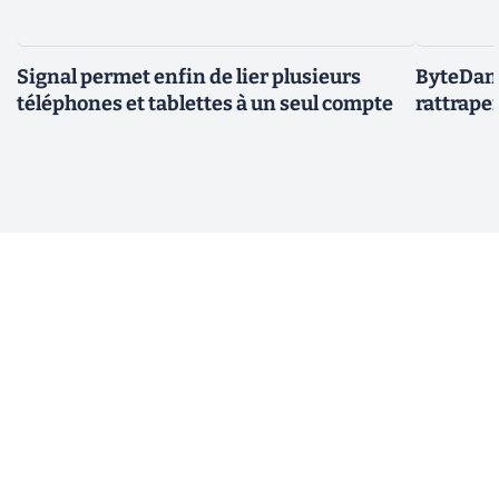
Signal permet enfin de lier plusieurs
ByteDanc
téléphones et tablettes à un seul compte
rattrape