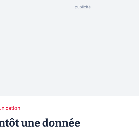
unication
entôt une donnée