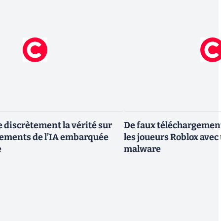
e discrètement la vérité sur
De faux téléchargemen
gements de l’IA embarquée
les joueurs Roblox avec
e
malware