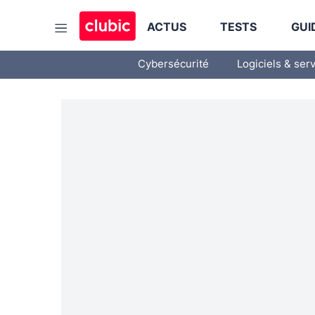
ACTUS
TESTS
GUI
Cybersécurité
Logiciels & ser