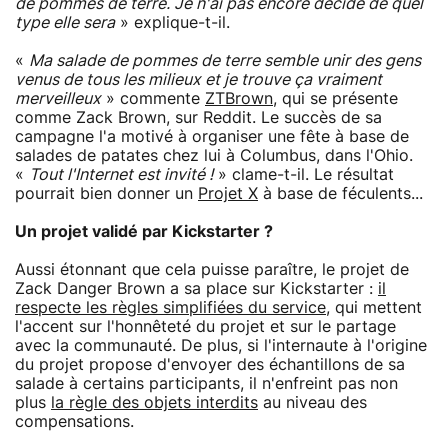
de pommes de terre. Je n'ai pas encore décidé de quel
type elle sera
» explique-t-il.
«
Ma salade de pommes de terre semble unir des gens
venus de tous les milieux et je trouve ça vraiment
merveilleux
» commente
ZTBrown
, qui se présente
comme Zack Brown, sur Reddit. Le succès de sa
campagne l'a motivé à organiser une fête à base de
salades de patates chez lui à Columbus, dans l'Ohio.
«
Tout l'Internet est invité !
» clame-t-il. Le résultat
pourrait bien donner un
Projet X
à base de féculents...
Un projet validé par Kickstarter ?
Aussi étonnant que cela puisse paraître, le projet de
Zack Danger Brown a sa place sur Kickstarter :
il
respecte les règles simplifiées du service
, qui mettent
l'accent sur l'honnêteté du projet et sur le partage
avec la communauté. De plus, si l'internaute à l'origine
du projet propose d'envoyer des échantillons de sa
salade à certains participants, il n'enfreint pas non
plus
la règle des objets interdits
au niveau des
compensations.