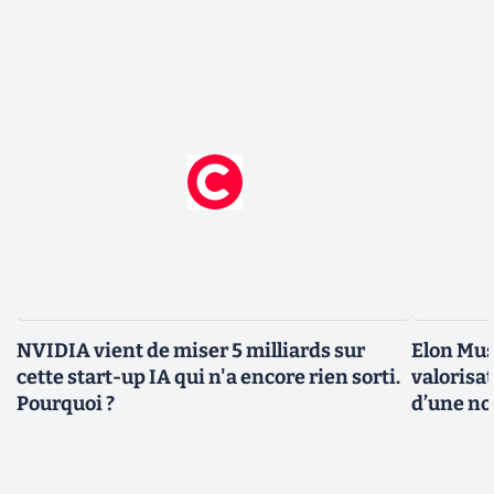
NVIDIA vient de miser 5 milliards sur
Elon Mus
cette start-up IA qui n'a encore rien sorti.
valorisat
Pourquoi ?
d’une no