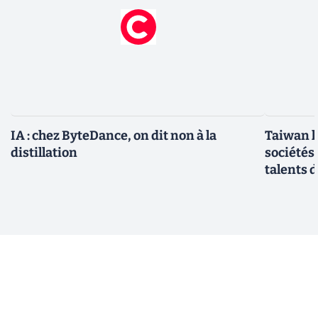
IA : chez ByteDance, on dit non à la
Taiwan l
distillation
sociétés
talents d