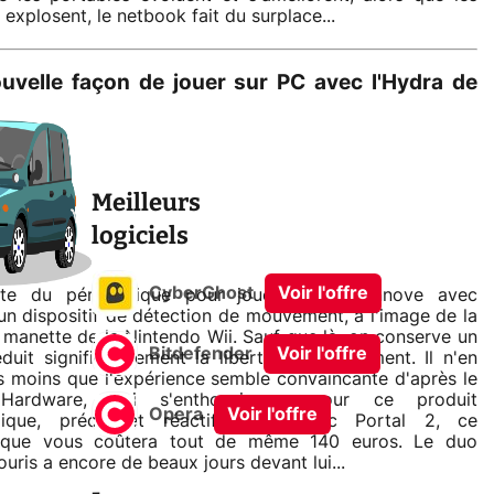
 explosent, le netbook fait du surplace...
uvelle façon de jouer sur PC avec l'Hydra de
Meilleurs
logiciels
CyberGhost
Voir l'offre
iste du périphérique pour joueur, Razer innove avec
 un dispositif de détection de mouvement, à l'image de la
manette de la Nintendo Wii. Sauf que là, on conserve un
Bitdefender
Voir l'offre
réduit significativement la liberté de mouvement. Il n'en
s moins que l'expérience semble convaincante d'après le
9Hardware, qui s'enthousiasme pour ce produit
Opera
Voir l'offre
ique, précis et réactif. Livré avec Portal 2, ce
rique vous coûtera tout de même 140 euros. Le duo
ouris a encore de beaux jours devant lui...