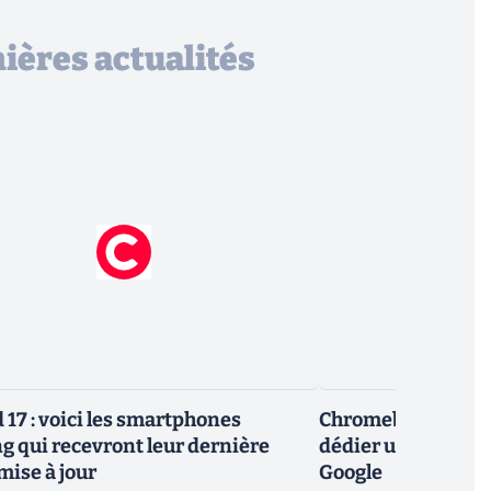
ières actualités
 17 : voici les smartphones
Chromebook : Dell
 qui recevront leur dernière
dédier un tout no
mise à jour
Google