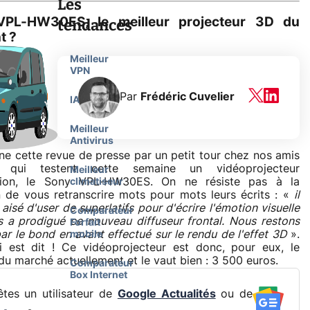
Les
PL-HW30ES, le meilleur projecteur 3D du
tendances
t ?
Meilleur
VPN
Par
Frédéric Cuvelier
IA
Meilleur
Antivirus
ne cette revue de presse par un petit tour chez nos amis
, qui testent cette semaine un vidéoprojecteur
Meilleur
tion, le Sony VPL-HW30ES. On ne résiste pas à la
climatiseur
n de vous retranscrire mots pour mots leurs écrits : «
il
aisé d'user de superlatifs pour d'écrire l'émotion visuelle
Comparateur
 a prodigué ce nouveau diffuseur frontal. Nous restons
Forfait
ar le bond en avant effectué sur le rendu de l'effet 3D
».
mobile
i est dit ! Ce vidéoprojecteur est donc, pour eux, le
 du marché actuellement et le vaut bien : 3 500 euros.
Comparateur
Box Internet
tes un utilisateur de
Google Actualités
ou de