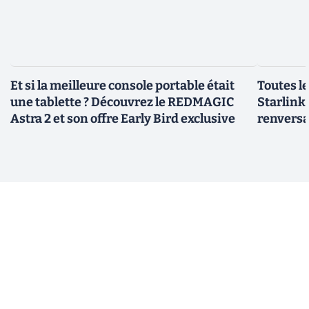
Et si la meilleure console portable était
Toutes l
une tablette ? Découvrez le REDMAGIC
Starlink 
Astra 2 et son offre Early Bird exclusive
renversa