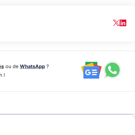
és
ou de
WhatsApp
?
h !