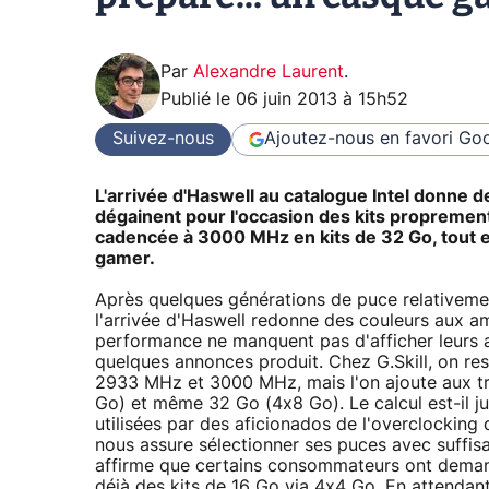
Par
Alexandre Laurent
.
Publié le
06 juin 2013 à 15h52
Suivez-nous
Ajoutez-nous en favori
Goo
L'arrivée d'Haswell au catalogue Intel donne de
dégainent pour l'occasion des kits propremen
cadencée à 3000 MHz en kits de 32 Go, tout 
gamer.
Après quelques générations de puce relativeme
l'arrivée d'Haswell redonne des couleurs aux am
performance ne manquent pas d'afficher leurs a
quelques annonces produit. Chez G.Skill, on re
2933 MHz et 3000 MHz, mais l'on ajoute aux tr
Go) et même 32 Go (4x8 Go). Le calcul est-il j
utilisées par des aficionados de l'overclocking q
nous assure sélectionner ses puces avec suffis
affirme que certains consommateurs ont demandé
déjà des kits de 16 Go via 4x4 Go. En attendant