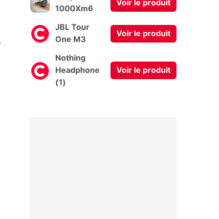
Voir le produit
1000Xm6
JBL Tour
Voir le produit
0
One M3
Nothing
Headphone
Voir le produit
(1)