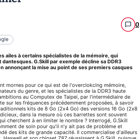
gle
s ailes à certains spécialistes de la mémoire, qui
t dantesques. G.Skill par exemple décline sa DDR3
en annonçant la mise au point de ses premiers casques
nt mornes pour ce qui est de l'overclokcing mémoire,
ateurs du genre, et les spécialistes de la DDR3 haute
mbitions au Computex de Taipei, par l'intermédiaire de
ste sur les fréquences précédemment proposées, à savoir
aditionnels kits de 8 Go (2x4 Go) des versions 16 Go (2x8
udicieux, dans la mesure où ces barrettes sont souvent
ui cherchent à en limiter le nombre ? Interrogé, G.Skill
amment de soin pour qu'il n'y ait pas de problème et
 des kits de grande capacité. Il commercialise d'ailleurs
, Haswell et son chipset Z87 réussissent à G.Skill, puisque