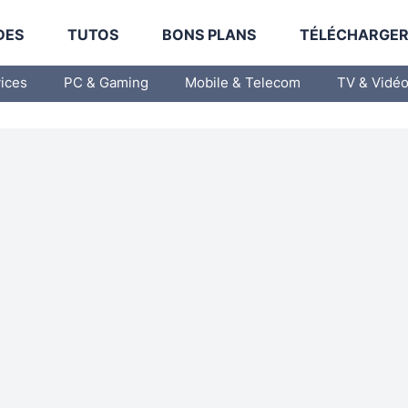
DES
TUTOS
BONS PLANS
TÉLÉCHARGE
vices
PC & Gaming
Mobile & Telecom
TV & Vidé