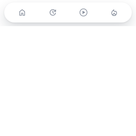
Abonnez-vous à notre newsletter !
Recevez un résumé quotidien de l'actu technologique.
S'inscrire
En cliquant sur s'inscrire, j’accepte de recevoir par email des
informations, actualités et offres commerciales de Clubic.
Conformément au RGPD, vous pouvez retirer votre consentement
à tout moment en cliquant sur le lien de désinscription présent
dans chaque email. Pour en savoir plus sur la gestion de vos
données, consultez notre
Politique de confidentialité